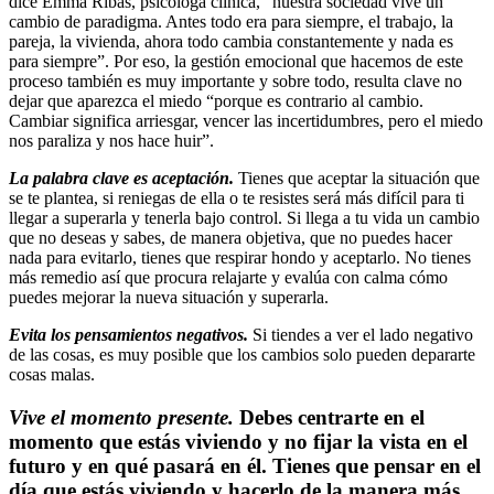
dice Emma Ribas, psicóloga clínica, “nuestra sociedad vive un
cambio de paradigma. Antes todo era para siempre, el trabajo, la
pareja, la vivienda, ahora todo cambia constantemente y nada es
para siempre”. Por eso, la gestión emocional que hacemos de este
proceso también es muy importante y sobre todo, resulta clave no
dejar que aparezca el miedo “porque es contrario al cambio.
Cambiar significa arriesgar, vencer las incertidumbres, pero el miedo
nos paraliza y nos hace huir”.
La palabra clave es aceptación.
Tienes que aceptar la situación que
se te plantea, si reniegas de ella o te resistes será más difícil para ti
llegar a superarla y tenerla bajo control. Si llega a tu vida un cambio
que no deseas y sabes, de manera objetiva, que no puedes hacer
nada para evitarlo, tienes que respirar hondo y aceptarlo. No tienes
más remedio así que procura relajarte y evalúa con calma cómo
puedes mejorar la nueva situación y superarla.
Evita los pensamientos negativos.
Si tiendes a ver el lado negativo
de las cosas, es muy posible que los cambios solo pueden depararte
cosas malas.
Vive el momento presente.
Debes centrarte en el
momento que estás viviendo y no fijar la vista en el
futuro y en qué pasará en él. Tienes que pensar en el
día que estás viviendo y hacerlo de la manera más