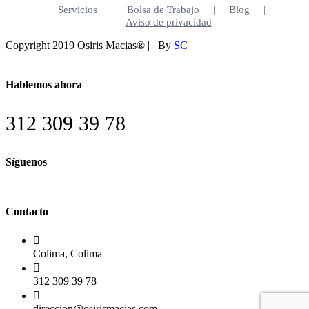
Servicios
Bolsa de Trabajo
Blog
Aviso de privacidad
Copyright 2019 Osiris Macias® | By
SC
Facebook
X
LinkedIn
Close
Sliding
Bar
Hablemos ahora
Area
312 309 39 78
Síguenos
Contacto
Colima, Colima
312 309 39 78
direccion@osirismacias.com