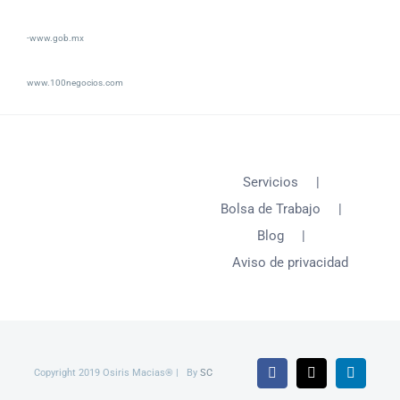
-www.gob.mx
www.100negocios.com
Servicios
Bolsa de Trabajo
Blog
Aviso de privacidad
Copyright 2019 Osiris Macias® | By
SC
Facebook
X
LinkedI